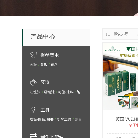
默认排序
产品中心
提琴音木
面板
背板
辅料
/
/
琴漆
油性漆
酒精漆
树脂/漆料
笔
/
/
/
刷
抛光/打磨/砂纸/砂布
/
工具
英国 W.E.H
模板/图纸/图书
制琴工具
调音
/
/
￥74
工具/保养产品
制作类配件