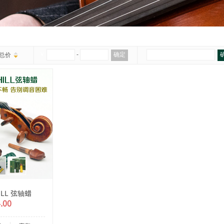
￥
-
确定
总价
ILL 弦轴蜡
.00