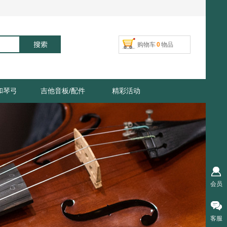
搜索
购物车
0
物品
和琴弓
吉他音板/配件
精彩活动
会员
客服