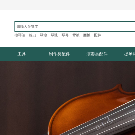
擦琴油
锉刀
琴漆
琴弦
琴弓
背板
面板
配件​
工具
制作类配件
演奏类配件
提琴