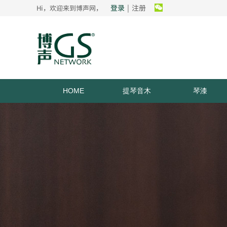
登录
|
注册
Hi，欢迎来到博声网，
HOME
提琴音木
琴漆