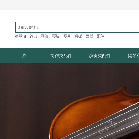
擦琴油
锉刀
琴漆
琴弦
琴弓
背板
面板
配件​
工具
制作类配件
演奏类配件
提琴