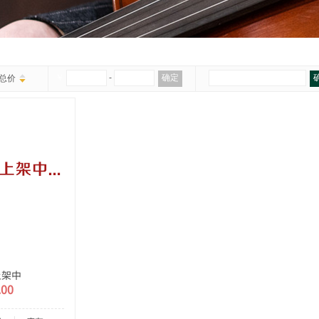
￥
-
确定
总价
上架中
00