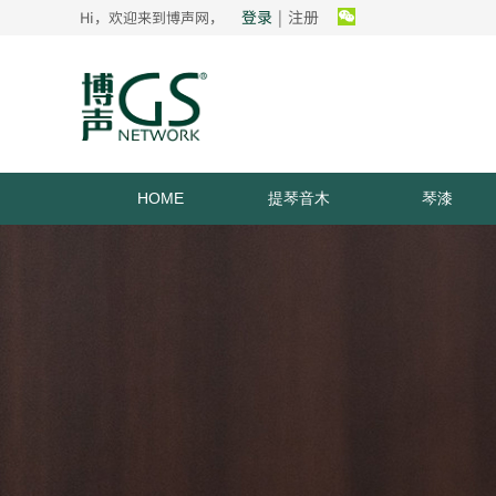
登录
|
注册
Hi，欢迎来到博声网，
HOME
提琴音木
琴漆