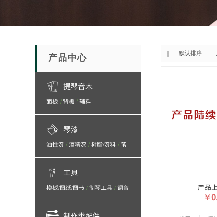
默认排序
产品中心
提琴音木
面板
背板
辅料
/
/
琴漆
油性漆
酒精漆
树脂/漆料
笔
/
/
/
刷
抛光/打磨/砂纸/砂布
/
工具
产品
模板/图纸/图书
制琴工具
调音
/
/
￥0.
工具/保养产品
制作类配件