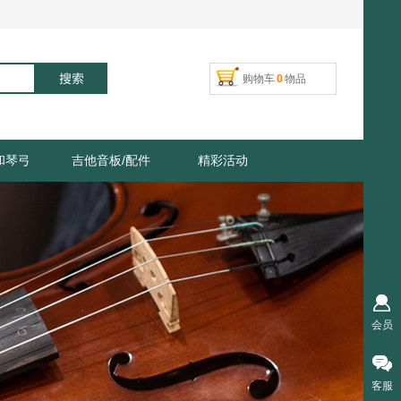
搜索
购物车
0
物品
和琴弓
吉他音板/配件
精彩活动
会员
客服